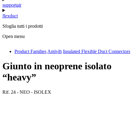
supportair
flexduct
Sfoglia tutti i prodotti
Open menu
Product Families
Antivib
Insulated Flexible Duct Connectors
antivib
isolfix
Giunto in neoprene isolato
airdiff
“heavy”
instalduct
Rif.
24 - NEO - ISOLEX
supportair
flexduct