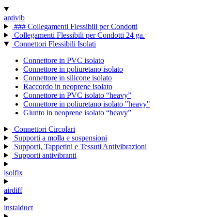
antivib
### Collegamenti Flessibili per Condotti
Collegamenti Flessibili per Condotti 24 ga.
Connettori Flessibili Isolati
Connettore in PVC isolato
Connettore in poliuretano isolato
Connettore in silicone isolato
Raccordo in neoprene isolato
Connettore in PVC isolato “heavy”
Connettore in poliuretano isolato "heavy"
Giunto in neoprene isolato “heavy”
Connettori Circolari
Supporti a molla e sospensioni
Supporti, Tappetini e Tessuti Antivibrazioni
Supporti antivibranti
isolfix
airdiff
instalduct