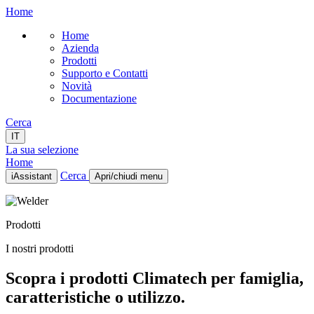
Home
Home
Azienda
Prodotti
Supporto e Contatti
Novità
Documentazione
Cerca
IT
La sua selezione
Home
Cerca
iAssistant
Apri/chiudi menu
Home
Azienda
Prodotti
Prodotti
Supporto e Contatti
I nostri prodotti
Novità
Documentazione
Scopra i prodotti Climatech per famiglia,
IT
caratteristiche o utilizzo.