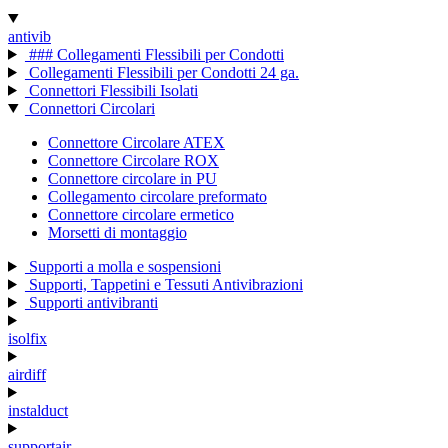
antivib
### Collegamenti Flessibili per Condotti
Collegamenti Flessibili per Condotti 24 ga.
Connettori Flessibili Isolati
Connettori Circolari
Connettore Circolare ATEX
Connettore Circolare ROX
Connettore circolare in PU
Collegamento circolare preformato
Connettore circolare ermetico
Morsetti di montaggio
Supporti a molla e sospensioni
Supporti, Tappetini e Tessuti Antivibrazioni
Supporti antivibranti
isolfix
airdiff
instalduct
supportair