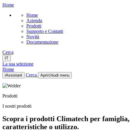
Home
Home
Azienda
Prodotti
Supporto e Contatti
Novità
Documentazione
Cerca
IT
La sua selezione
Home
Cerca
iAssistant
Apri/chiudi menu
Home
Azienda
Prodotti
Prodotti
Supporto e Contatti
I nostri prodotti
Novità
Documentazione
Scopra i prodotti Climatech per famiglia,
IT
caratteristiche o utilizzo.