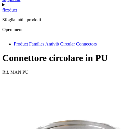
flexduct
Sfoglia tutti i prodotti
Open menu
Product Families
Antivib
Circular Connectors
antivib
isolfix
Connettore circolare in PU
airdiff
Rif.
MAN PU
instalduct
supportair
flexduct