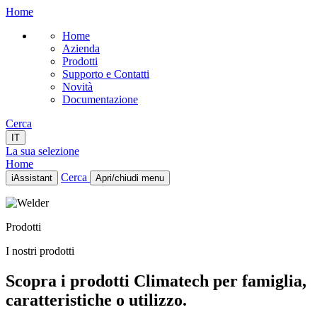
Home
Home
Azienda
Prodotti
Supporto e Contatti
Novità
Documentazione
Cerca
IT
La sua selezione
Home
Cerca
iAssistant
Apri/chiudi menu
Home
Azienda
Prodotti
Prodotti
Supporto e Contatti
I nostri prodotti
Novità
Documentazione
Scopra i prodotti Climatech per famiglia,
IT
caratteristiche o utilizzo.