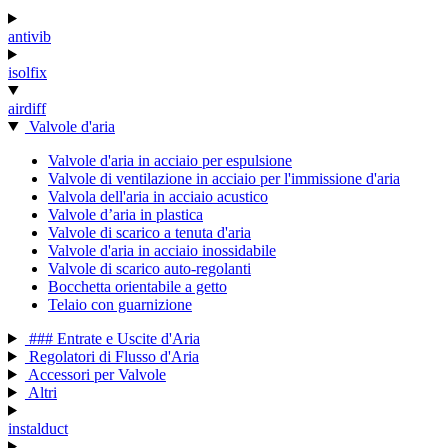
antivib
isolfix
airdiff
Valvole d'aria
Valvole d'aria in acciaio per espulsione
Valvole di ventilazione in acciaio per l'immissione d'aria
Valvola dell'aria in acciaio acustico
Valvole d’aria in plastica
Valvole di scarico a tenuta d'aria
Valvole d'aria in acciaio inossidabile
Valvole di scarico auto-regolanti
Bocchetta orientabile a getto
Telaio con guarnizione
### Entrate e Uscite d'Aria
Regolatori di Flusso d'Aria
Accessori per Valvole
Altri
instalduct