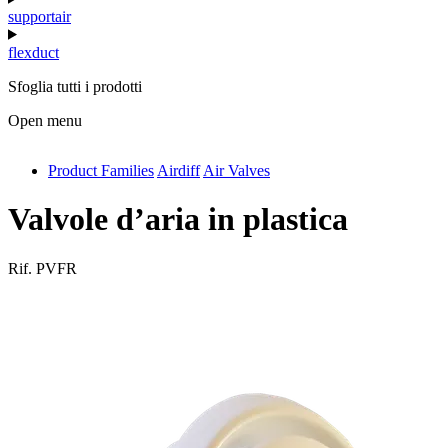
supportair
flexduct
Sfoglia tutti i prodotti
Open menu
Product Families
Airdiff
Air Valves
antivib
isolfix
Valvole d’aria in plastica
airdiff
Rif.
PVFR
instalduct
supportair
flexduct