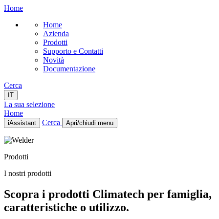
Home
Home
Azienda
Prodotti
Supporto e Contatti
Novità
Documentazione
Cerca
IT
La sua selezione
Home
Cerca
iAssistant
Apri/chiudi menu
Home
Azienda
Prodotti
Prodotti
Supporto e Contatti
I nostri prodotti
Novità
Documentazione
Scopra i prodotti Climatech per famiglia,
IT
caratteristiche o utilizzo.