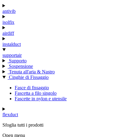
antivib
isolfix
airdiff
instalduct
supportair
Supporto
Sospensione
Tenuta all'aria & Nastro
Cinghie di Fissaggio
Fasce di fissaggio
Fascetta a filo singolo
Fascette in nylon e utensile
flexduct
Sfoglia tutti i prodotti
Open menu