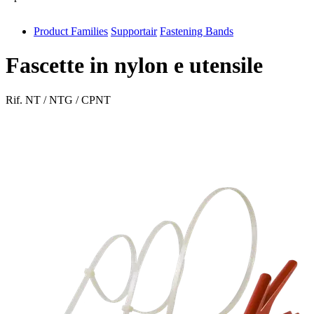
Product Families
Supportair
Fastening Bands
antivib
isolfix
Fascette in nylon e utensile
airdiff
Rif.
NT / NTG / CPNT
instalduct
supportair
flexduct