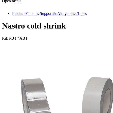
Open menu
Product Families
Supportair
Airtightness Tapes
antivib
isolfix
Nastro cold shrink
airdiff
Rif.
PBT / ABT
instalduct
supportair
flexduct