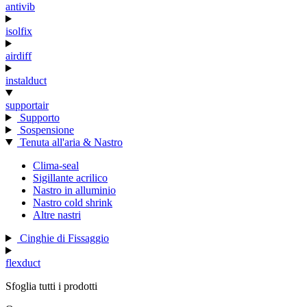
antivib
isolfix
airdiff
instalduct
supportair
Supporto
Sospensione
Tenuta all'aria & Nastro
Clima-seal
Sigillante acrilico
Nastro in alluminio
Nastro cold shrink
Altre nastri
Cinghie di Fissaggio
flexduct
Sfoglia tutti i prodotti