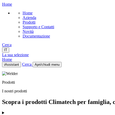
Home
Home
Azienda
Prodotti
Supporto e Contatti
Novità
Documentazione
Cerca
IT
La sua selezione
Home
Cerca
iAssistant
Apri/chiudi menu
Home
Azienda
Prodotti
Prodotti
Supporto e Contatti
I nostri prodotti
Novità
Documentazione
Scopra i prodotti Climatech per famiglia, ca
IT