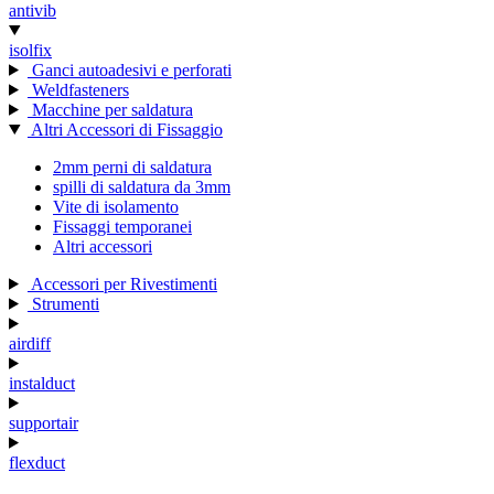
antivib
isolfix
Ganci autoadesivi e perforati
Weldfasteners
Macchine per saldatura
Altri Accessori di Fissaggio
2mm perni di saldatura
spilli di saldatura da 3mm
Vite di isolamento
Fissaggi temporanei
Altri accessori
Accessori per Rivestimenti
Strumenti
airdiff
instalduct
supportair
flexduct