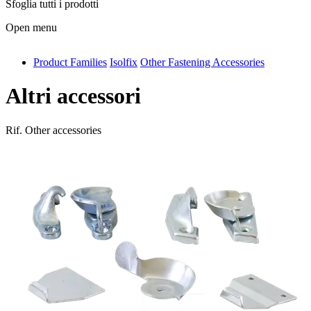
Sfoglia tutti i prodotti
Open menu
Product Families
Isolfix
Other Fastening Accessories
antivib
isolfix
Altri accessori
airdiff
Rif.
Other accessories
instalduct
supportair
flexduct