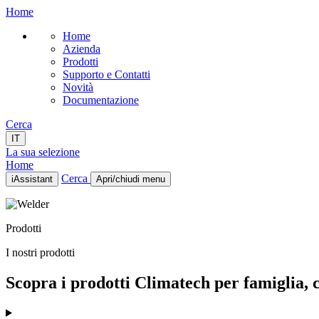
Home
Home
Azienda
Prodotti
Supporto e Contatti
Novità
Documentazione
Cerca
IT
La sua selezione
Home
Cerca
iAssistant
Apri/chiudi menu
Home
Azienda
Prodotti
Prodotti
Supporto e Contatti
I nostri prodotti
Novità
Documentazione
Scopra i prodotti Climatech per famiglia, ca
IT