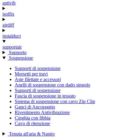
antivib
isolfix
airdiff
instalduct
supportair
Supporto
Sospensione
Supporti di sospensione
Morsetti per travi
Aste filettate e accessori
Anelli di sospensione con dado singolo
Supporti di sospensione
Fascia di sospensione in tessuto
Sistema di sospensione con cavo Zip Clip
Ganci di Ancoraggio
Rivestimento Antivibrazione
Cinghia con fibbia
Cavo di ritenzione
Tenuta all'aria & Nastro