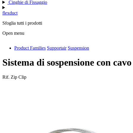
Cinghie di Fissaggio
flexduct
Sfoglia tutti i prodotti
Open menu
Product Families
Supportair
Suspension
antivib
isolfix
Sistema di sospensione con cavo
airdiff
Rif.
Zip Clip
instalduct
supportair
flexduct