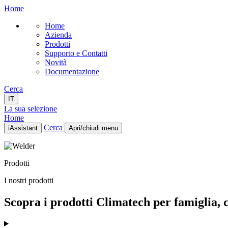
Home
Home
Azienda
Prodotti
Supporto e Contatti
Novità
Documentazione
Cerca
IT
La sua selezione
Home
Cerca
iAssistant
Apri/chiudi menu
Home
Azienda
Prodotti
Prodotti
Supporto e Contatti
I nostri prodotti
Novità
Documentazione
Scopra i prodotti Climatech per famiglia, ca
IT