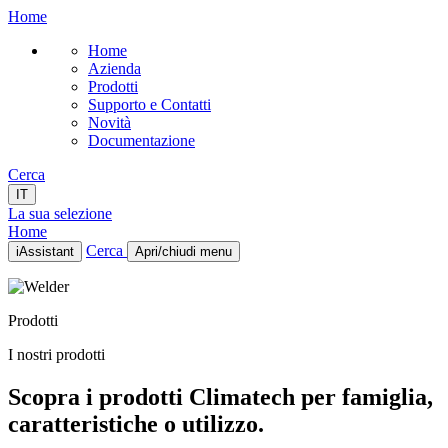
Home
Home
Azienda
Prodotti
Supporto e Contatti
Novità
Documentazione
Cerca
IT
La sua selezione
Home
Cerca
iAssistant
Apri/chiudi menu
Home
Azienda
Prodotti
Prodotti
Supporto e Contatti
I nostri prodotti
Novità
Documentazione
Scopra i prodotti Climatech per famiglia,
IT
caratteristiche o utilizzo.