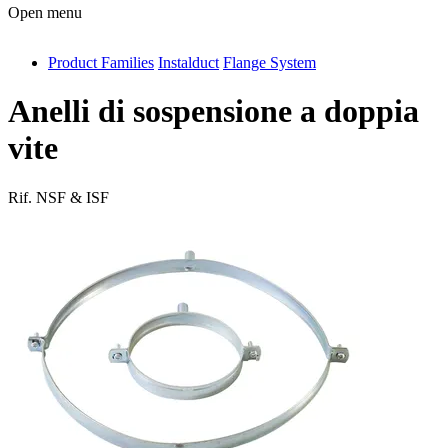
Open menu
Product Families
Instalduct
Flange System
antivib
isolfix
Anelli di sospensione a doppia
airdiff
vite
instalduct
Rif.
NSF & ISF
supportair
flexduct