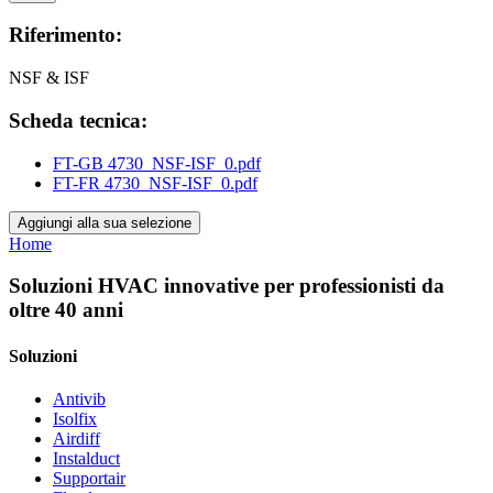
Riferimento:
NSF & ISF
Scheda tecnica:
FT-GB 4730_NSF-ISF_0.pdf
FT-FR 4730_NSF-ISF_0.pdf
Aggiungi alla sua selezione
Home
Soluzioni HVAC innovative per professionisti da
oltre 40 anni
Soluzioni
Antivib
Isolfix
Airdiff
Instalduct
Supportair