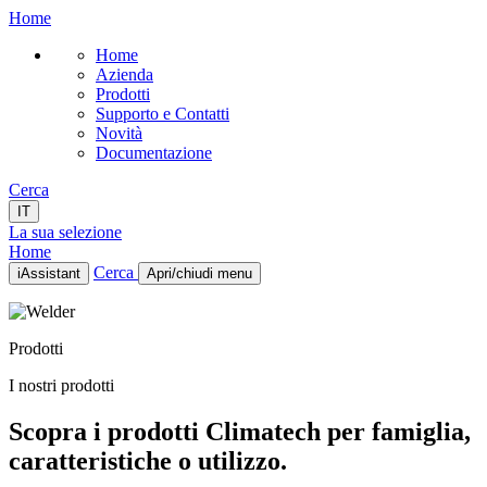
Home
Home
Azienda
Prodotti
Supporto e Contatti
Novità
Documentazione
Cerca
IT
La sua selezione
Home
Cerca
iAssistant
Apri/chiudi menu
Home
Azienda
Prodotti
Prodotti
Supporto e Contatti
I nostri prodotti
Novità
Documentazione
Scopra i prodotti Climatech per famiglia,
IT
caratteristiche o utilizzo.