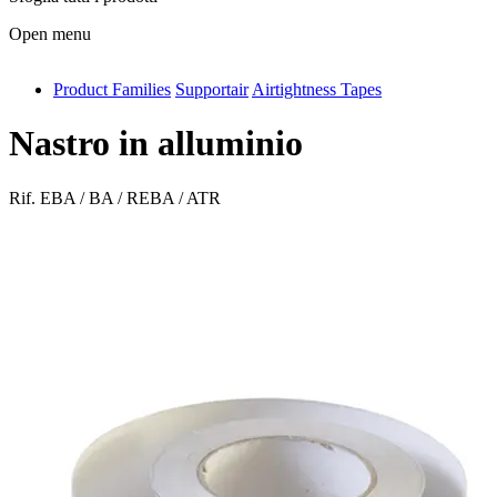
Open menu
Product Families
Supportair
Airtightness Tapes
antivib
isolfix
Nastro in alluminio
airdiff
Rif.
EBA / BA / REBA / ATR
instalduct
supportair
flexduct