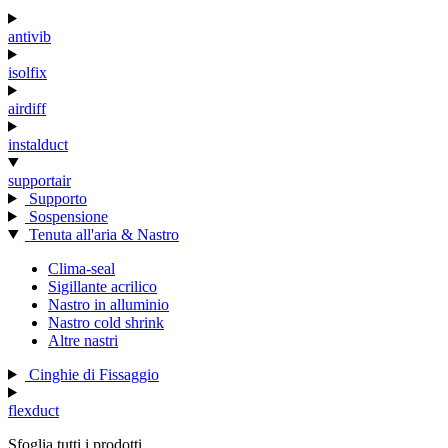
antivib
isolfix
airdiff
instalduct
supportair
Supporto
Sospensione
Tenuta all'aria & Nastro
Clima-seal
Sigillante acrilico
Nastro in alluminio
Nastro cold shrink
Altre nastri
Cinghie di Fissaggio
flexduct
Sfoglia tutti i prodotti