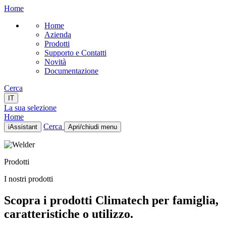
Home
Home
Azienda
Prodotti
Supporto e Contatti
Novità
Documentazione
Cerca
IT
La sua selezione
Home
Cerca
iAssistant
Apri/chiudi menu
Home
Azienda
Prodotti
Prodotti
Supporto e Contatti
I nostri prodotti
Novità
Documentazione
Scopra i prodotti Climatech per famiglia,
IT
caratteristiche o utilizzo.