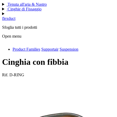
Tenuta all'aria & Nastro
Cinghie di Fissaggio
flexduct
Sfoglia tutti i prodotti
Open menu
Product Families
Supportair
Suspension
antivib
isolfix
Cinghia con fibbia
airdiff
Rif.
D-RING
instalduct
supportair
flexduct