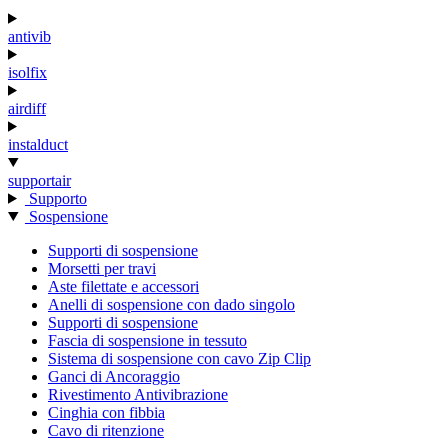
antivib
isolfix
airdiff
instalduct
supportair
Supporto
Sospensione
Supporti di sospensione
Morsetti per travi
Aste filettate e accessori
Anelli di sospensione con dado singolo
Supporti di sospensione
Fascia di sospensione in tessuto
Sistema di sospensione con cavo Zip Clip
Ganci di Ancoraggio
Rivestimento Antivibrazione
Cinghia con fibbia
Cavo di ritenzione