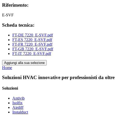
Riferimento:
E-SVF
Scheda tecnica:
FT-DE 7220_E-SVF.pdf
FT-ES 7220_E-SVF.pdf
FT-FR 7220_E-SVF.pdf
FT-GB 7220_E-SVF.pdf
FT-IT 7220_E-SVF.pdf
Aggiungi alla sua selezione
Home
Soluzioni HVAC innovative per professionisti da oltre
Soluzioni
Antivib
Isolfix
Airdiff
Instalduct