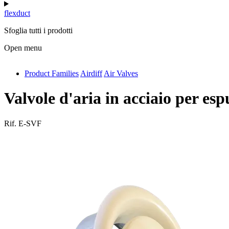
flexduct
Sfoglia tutti i prodotti
Open menu
Product Families
Airdiff
Air Valves
antivib
isolfix
Valvole d'aria in acciaio per esp
airdiff
Rif.
E-SVF
instalduct
supportair
flexduct