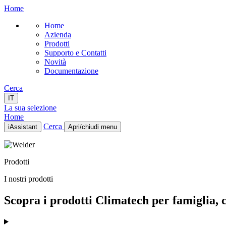
Home
Home
Azienda
Prodotti
Supporto e Contatti
Novità
Documentazione
Cerca
IT
La sua selezione
Home
Cerca
iAssistant
Apri/chiudi menu
Home
Azienda
Prodotti
Prodotti
Supporto e Contatti
I nostri prodotti
Novità
Documentazione
Scopra i prodotti Climatech per famiglia, ca
IT