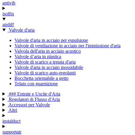
antivib
isolfix
airdiff
Valvole d'aria
Valvole d'aria in acciaio per espulsione
Valvole di ventilazione in acciaio per l'immissione d'aria
Valvola dell'aria in acciaio acustico
Valvole d’aria in plastica
Valvole di scarico a tenuta d'aria
Valvole d'aria in acciaio inossidabile
Valvole di scarico auto-regolanti
Bocchetta orientabile a getto
Telaio con guarnizione
### Entrate e Uscite d'Aria
Regolatori di Flusso d'Aria
Accessori per Valvole
Altri
instalduct
supportair