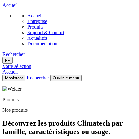
Accueil
Accueil
Entreprise
Produits
Support & Contact
Actualités
Documentation
Rechercher
FR
Votre sélection
Accueil
Rechercher
iAssistant
Ouvrir le menu
Accueil
Entreprise
Produits
Produits
Support & Contact
Nos produits
Actualités
Documentation
Découvrez les produits Climatech par
FR
famille, caractéristiques ou usage.