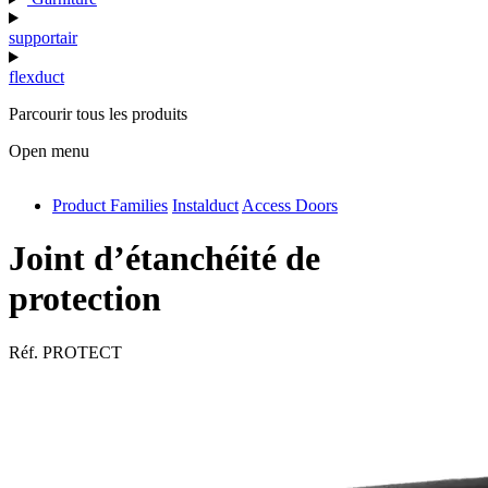
supportair
flexduct
Parcourir tous les produits
Open menu
Product Families
Instalduct
Access Doors
antivib
isolfix
Joint d’étanchéité de
airdiff
protection
instalduct
Réf.
PROTECT
supportair
flexduct