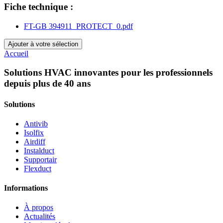
Fiche technique :
FT-GB 394911_PROTECT_0.pdf
Ajouter à votre sélection
Accueil
Solutions HVAC innovantes pour les professionnels
depuis plus de 40 ans
Solutions
Antivib
Isolfix
Airdiff
Instalduct
Supportair
Flexduct
Informations
À propos
Actualités