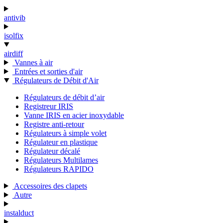
antivib
isolfix
airdiff
Vannes à air
Entrées et sorties d'air
Régulateurs de Débit d'Air
Régulateurs de débit d’air
Registreur IRIS
Vanne IRIS en acier inoxydable
Registre anti-retour
Régulateurs à simple volet
Régulateur en plastique
Régulateur décalé
Régulateurs Multilames
Régulateurs RAPIDO
Accessoires des clapets
Autre
instalduct