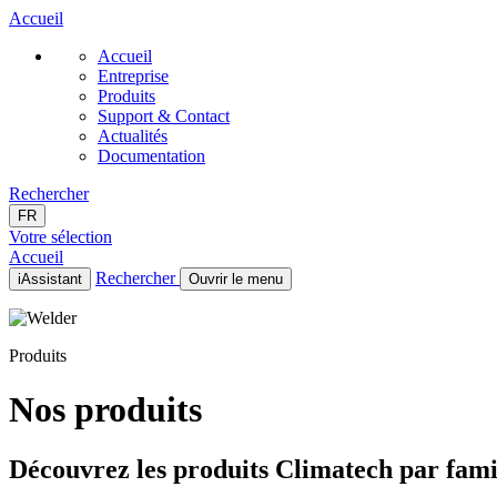
Accueil
Accueil
Entreprise
Produits
Support & Contact
Actualités
Documentation
Rechercher
FR
Votre sélection
Accueil
Rechercher
iAssistant
Ouvrir le menu
Accueil
Entreprise
Produits
Produits
Support & Contact
Actualités
Nos produits
Documentation
FR
Découvrez les produits Climatech par famil