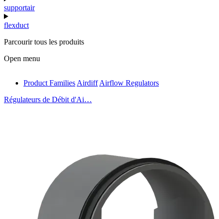
supportair
flexduct
Parcourir tous les produits
Open menu
Product Families
Airdiff
Airflow Regulators
antivib
Régulateurs de Débit d'Ai…
isolfix
airdiff
instalduct
supportair
flexduct