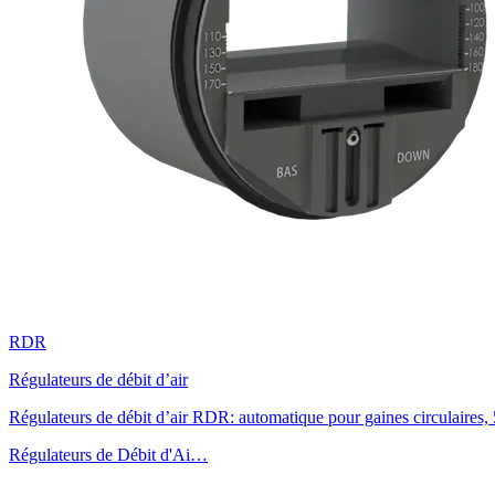
RDR
Régulateurs de débit d’air
Régulateurs de débit d’air RDR: automatique pour gaines circulaires,
Régulateurs de Débit d'Ai…