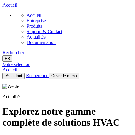
Accueil
Accueil
Entreprise
Produits
Support & Contact
Actualités
Documentation
Rechercher
FR
Votre sélection
Accueil
Rechercher
iAssistant
Ouvrir le menu
Accueil
Entreprise
Actualités
Produits
Support & Contact
Actualités
Explorez notre gamme
Documentation
complète de solutions HVAC
FR